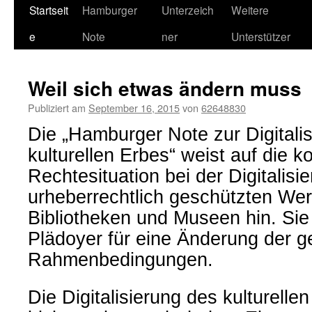
Springe
Startseit
Hamburger
Unterzeich
Weitere
zum
e
Note
ner
Unterstützer
Inhalt
Weil sich etwas ändern muss
Publiziert am
September 16, 2015
von
62648830
Die „Hamburger Note zur Digitali
kulturellen Erbes“ weist auf die k
Rechtesituation bei der Digitalisi
urheberrechtlich geschützten Wer
Bibliotheken und Museen hin. Sie 
Plädoyer für eine Änderung der g
Rahmenbedingungen.
Die Digitalisierung des kulturellen